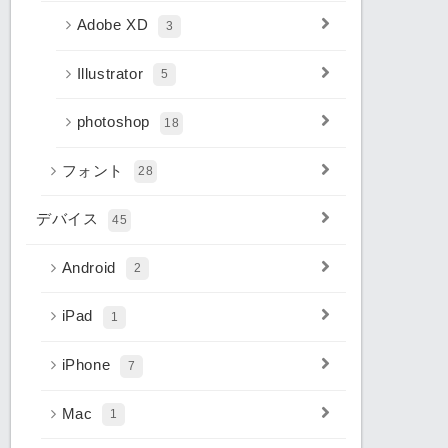
Adobe XD
3
Illustrator
5
photoshop
18
フォント
28
デバイス
45
Android
2
iPad
1
iPhone
7
Mac
1