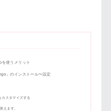
ingoを使うメリット
amingo」のインストール〜設定
をカスタマイズする
能も使えます。