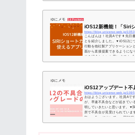
れたiOS12先日、iPhone XS・
ゆにメモ
14 Pockets
iOS12新機能！「Si
https://blog.universe-web.jp/1053
こんばんは！社員Aです👩先日
とを紹介しました。▼iOS12に
行動を他社製アプリケーション
面から直接提案できるようになり
リを紹介したいと思います！ 会
で、レシートをiPhoneのカメラ
ゆにメモ
iOS12アップデート
https://blog.universe-web.jp/1095
おはようございます。社員Aです
が、早速不具合などが起きている
明していきたいと思います。▼関連
所で不具合が見受けられています
Phone 5s」において、一部
早くなってしまった 「iPhone 5