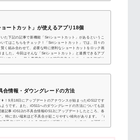
XS Max・XRの発表と同時に、...
riショートカット」が使えるアプリ18個
書いた下記の記事で新機能「Siriショートカット」があるというこ
ついてはこちらをチェック！「Siriショートカット」では、日々の
と賢く組み合わせて、必要な時に便利なショートカットをロック画
ました。今回はそんな「Siriショートカット」と連携できるアプ
計ソフトfreee個人事業主などの確定申告をサポートするアプリ
で撮影してデータとして...
不具合情報・ダウングレードの方法
！9月18日にアップデートのアナウンスが始まったiOS12です
ようです。また、iOS11へのダウングレードの方法についても説
記事 iOS12の不具合情報iOS12にアップデートしたところ、各
。特に古い端末ほど不具合が起こりやすい傾向があります。 「i
SMSの送受信が行えなくなる アプリが起動しない バッテリーの消耗が
s」において、一...