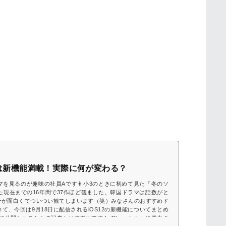
12は新機能満載！実際に何が変わる？
を見るのが趣味の社員Aです👩小3のときに初めて見た「冬のソ
た現在までの16年間で37作ほど観ました。韓国ドラマは話数がと
ーが面白くてついつい観てしまいます（笑）みなさんのおすすめド
て、今回は9月18日に配信されるiOS12の新機能についてまとめ
公開したこちらの記事もおすすめです！ iPhoneとともに発表さ