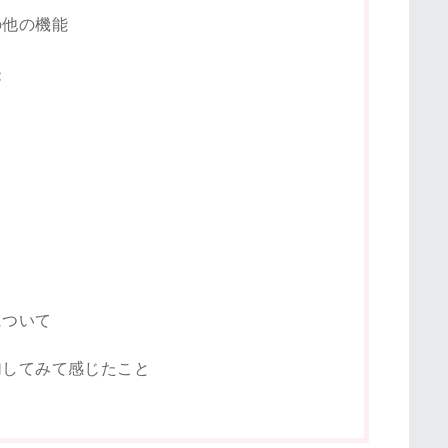
の他の機能
能
について
加してみて感じたこと