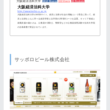
大阪経済法科大学
1812 Shares
112 Users
43 Pockets
大阪経済法科大学
http://www.keiho-u.ac.jp
大阪経済法科大学のWEBサイト。経済と法律が社会の両輪という理念に則って、経
済と法律をともに学べる経済学部と法学部の2学部8コースを設置。キャリア形成と
就職支援の確かさは、公務員や消防士、警察官などの公務員採用試験や法科大学院
の合格者数で実証されています。
サッポロビール株式会社