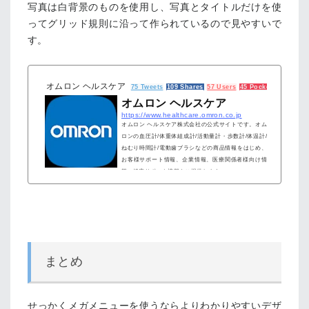
写真は白背景のものを使用し、写真とタイトルだけを使
ってグリッド規則に沿って作られているので見やすいで
す。
オムロン ヘルスケア
75 Tweets
109 Shares
57 Users
45 Pockets
オムロン ヘルスケア
https://www.healthcare.omron.co.jp
オムロン ヘルスケア株式会社の公式サイトです。オム
ロンの血圧計/体重体組成計/活動量計・歩数計/体温計/
ねむり時間計/電動歯ブラシなどの商品情報をはじめ、
お客様サポート情報、企業情報、医療関係者様向け情
報、健康サポート情報をご提供します。
まとめ
せっかくメガメニューを使うならよりわかりやすいデザ